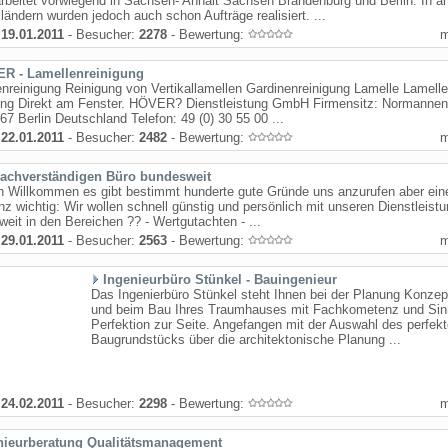
rbeitet vorwiegend in Sachsen- Anhalt Sachsen Brandenburg und Berlin. In a
ändern wurden jedoch auch schon Aufträge realisiert. ...
:
19.01.2011
- Besucher:
2278
- Bewertung:
R - Lamellenreinigung
nreinigung Reinigung von Vertikallamellen Gardinenreinigung Lamelle Lamell
ung Direkt am Fenster. HÖVER? Dienstleistung GmbH Firmensitz: Normannen
67 Berlin Deutschland Telefon: 49 (0) 30 55 00 ...
:
22.01.2011
- Besucher:
2482
- Bewertung:
achverständigen Büro bundesweit
h Willkommen es gibt bestimmt hunderte gute Gründe uns anzurufen aber eine
z wichtig: Wir wollen schnell günstig und persönlich mit unseren Dienstleist
eit in den Bereichen ?? - Wertgutachten - ...
:
29.01.2011
- Besucher:
2563
- Bewertung:
Ingenieurbüro Stünkel - Bauingenieur
Das Ingenierbüro Stünkel steht Ihnen bei der Planung Konzep
und beim Bau Ihres Traumhauses mit Fachkometenz und Sinn
Perfektion zur Seite. Angefangen mit der Auswahl des perfek
Baugrundstücks über die architektonische Planung ...
:
24.02.2011
- Besucher:
2298
- Bewertung:
nieurberatung Qualitätsmanagement