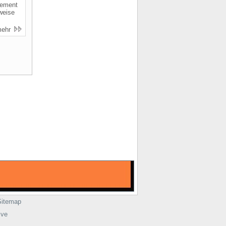
gement
weise
mehr
Sitemap
ive