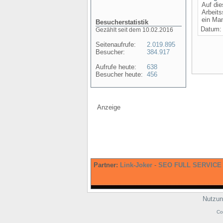
Auf di
Arbeits
ein Man
Besucherstatistik
Datum
Gezählt seit dem 10.02.2016
Seitenaufrufe:
2.019.895
Besucher:
384.917
Aufrufe heute:
638
Besucher heute:
456
Anzeige
Partner:
Link-Joker
-
SEO FULL SERVICE
Nutzun
Co