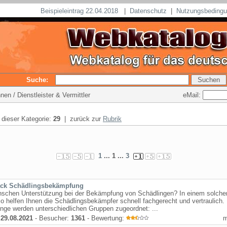
Beispieleintrag 22.04.2018
|
Datenschutz
|
Nutzungsbeding
Suche:
eMail:
en / Dienstleister & Vermittler
n dieser Kategorie:
29
| zurück zur
Rubrik
1
... 1 ...
3
ack Schädlingsbekämpfung
nschen Unterstützung bei der Bekämpfung von Schädlingen? In einem solche
o helfen Ihnen die Schädlingsbekämpfer schnell fachgerecht und vertraulich.
nge werden unterschiedlichen Gruppen zugeordnet: ...
:
29.08.2021
- Besucher:
1361
- Bewertung: