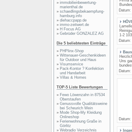
Firma a
»
immobilienbewertung-
Bundesl
marienthal.de
Datum
»
schaedlingsbekaempfung-
hamburg.info
»
diehaccpapp.de
HÖVE
»
immo-zeitwert.de
Lamelle
»
H Focus AG
Reinig
»
Gebrüder GONZALEZ AG
1-2 103
Datum
Die 5 beliebtesten Einträge
»
PHPlinx-Shop
Baus
»
Wittenauer-Geschenkideen
Herzlic
für Outdoor und Haus
Uns gan
»
Visumservice
bundesw
»
Pack-Kontor ? Konfektion
Datum
und Handarbeit
»
Villas & Homes
TOP-5 Liste Bewertungen
»
Fewo Löwenzahn in 87534
Oberstaufen
»
Genussvolle Qualitätsweine
bei Scheurich Wein
»
Mode Shop-My Kleidung
Onlineshop
Datum
»
Ferienwohnung Graße in
Görlitz
»
Webradio Verzeichnis
Inge