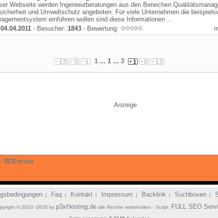
eser Webseite werden Ingenieurberatungen aus den Bereichen Qualitätsmana
sicherheit und Umweltschutz angeboten. Für viele Unternehmen die beispiels
agementsystem einführen wollen sind diese Informationen ...
:
04.04.2011
- Besucher:
1843
- Bewertung:
1
... 1 ...
3
Anzeige
-
W3Forum
gsbedingungen
Faq
Kontakt
Impressum
Backlink
Suchboxen
|
|
|
|
|
|
p3xHosting.de
FULL SEO Serv
pyright © 2013 -2026 by
alle Rechte vorbehalten - Script: