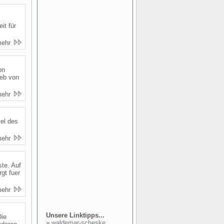
it für
mehr
on
ieb von
mehr
iel des
mehr
ste. Auf
gt fuer
mehr
Unsere Linktipps...
Die
»
waldemar-scheske...