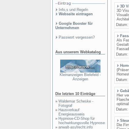
3D V
Info,s und Regeln
3D Visu
Webseite eintragen
Visual
Archite
Google Booster für
Datum
Unternehmen
Fass
Passwort vergessen?
Als Fas
Gestalt
Fassade
Aus unserem Webkatalog
Datum
Home
{Präsen
Homesta
Kleinanzeigen Bielefeld -
Anzeigen
Datum
Gebä
Die letzten 10 Einträge
Hier ve
Flaeche
»
Waldemar Scheske -
optima
Fotograf
Datum
»
Hausverkauf
Energieausweis
»
Hypnose-CD-Shop für
Steu
hochwirkungsvolle Hypnose
Die Fir
»
anwalt-asylrecht.info