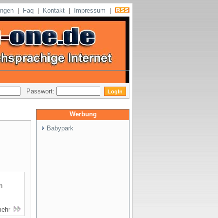
ungen
|
Faq
|
Kontakt
|
Impressum
|
Passwort:
Werbung
Babypark
n
mehr