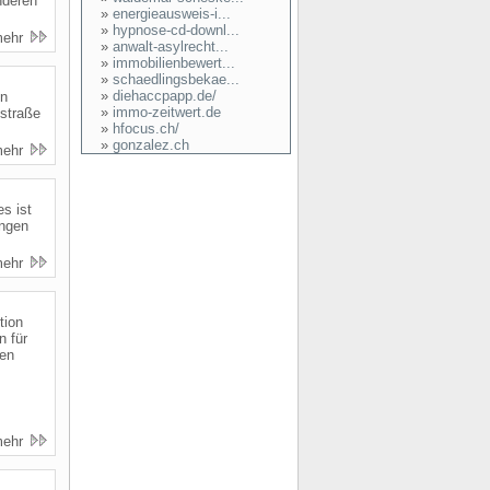
nderen
»
energieausweis-i...
»
hypnose-cd-downl...
mehr
»
anwalt-asylrecht...
»
immobilienbewert...
»
schaedlingsbekae...
»
diehaccpapp.de/
en
»
immo-zeitwert.de
straße
»
hfocus.ch/
»
gonzalez.ch
mehr
s ist
ungen
mehr
tion
 für
ten
mehr