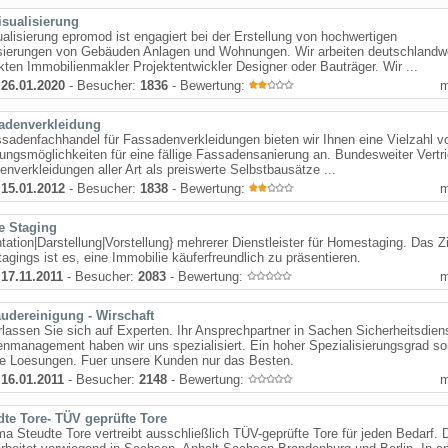
isualisierung
alisierung epromod ist engagiert bei der Erstellung von hochwertigen
isierungen von Gebäuden Anlagen und Wohnungen. Wir arbeiten deutschlandwe
kten Immobilienmakler Projektentwickler Designer oder Bauträger. Wir ...
:
26.01.2020
- Besucher:
1836
- Bewertung:
adenverkleidung
sadenfachhandel für Fassadenverkleidungen bieten wir Ihnen eine Vielzahl v
ungsmöglichkeiten für eine fällige Fassadensanierung an. Bundesweiter Vertr
nverkleidungen aller Art als preiswerte Selbstbausätze ...
:
15.01.2012
- Besucher:
1838
- Bewertung:
 Staging
tation|Darstellung|Vorstellung} mehrerer Dienstleister für Homestaging. Das Z
gings ist es, eine Immobilie käuferfreundlich zu präsentieren.
:
17.11.2011
- Besucher:
2083
- Bewertung:
udereinigung - Wirschaft
rlassen Sie sich auf Experten. Ihr Ansprechpartner in Sachen Sicherheitsdien
nmanagement haben wir uns spezialisiert. Ein hoher Spezialisierungsgrad sor
le Loesungen. Fuer unsere Kunden nur das Besten.
:
16.01.2011
- Besucher:
2148
- Bewertung:
dte Tore- TÜV geprüfte Tore
ma Steudte Tore vertreibt ausschließlich TÜV-geprüfte Tore für jeden Bedarf. 