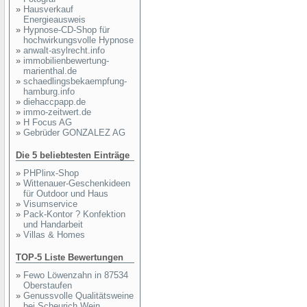
»
Hausverkauf
Energieausweis
»
Hypnose-CD-Shop für
hochwirkungsvolle Hypnose
»
anwalt-asylrecht.info
»
immobilienbewertung-
marienthal.de
»
schaedlingsbekaempfung-
hamburg.info
»
diehaccpapp.de
»
immo-zeitwert.de
»
H Focus AG
»
Gebrüder GONZALEZ AG
Die 5 beliebtesten Einträge
»
PHPlinx-Shop
»
Wittenauer-Geschenkideen
für Outdoor und Haus
»
Visumservice
»
Pack-Kontor ? Konfektion
und Handarbeit
»
Villas & Homes
TOP-5 Liste Bewertungen
»
Fewo Löwenzahn in 87534
Oberstaufen
»
Genussvolle Qualitätsweine
bei Scheurich Wein