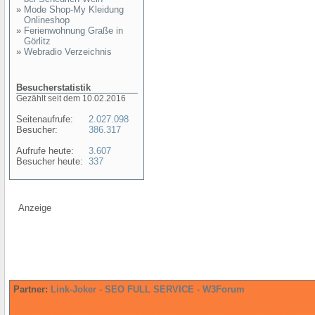
»
Mode Shop-My Kleidung
Onlineshop
»
Ferienwohnung Graße in
Görlitz
»
Webradio Verzeichnis
Besucherstatistik
Gezählt seit dem 10.02.2016
Seitenaufrufe:
2.027.098
Besucher:
386.317
Aufrufe heute:
3.607
Besucher heute:
337
Anzeige
Partner:
Link-Joker
-
SEO FULL SERVICE
-
W3Forum