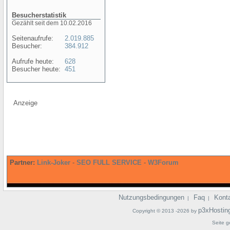
Besucherstatistik
Gezählt seit dem 10.02.2016
Seitenaufrufe:
2.019.885
Besucher:
384.912
Aufrufe heute:
628
Besucher heute:
451
Anzeige
Partner:
Link-Joker
-
SEO FULL SERVICE
-
W3Forum
Nutzungsbedingungen
Faq
Kont
|
|
p3xHostin
Copyright © 2013 -2026 by
Seite g