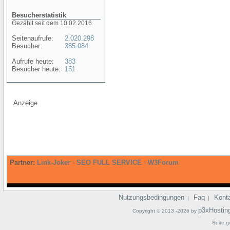
Besucherstatistik
Gezählt seit dem 10.02.2016
Seitenaufrufe:
2.020.298
Besucher:
385.084
Aufrufe heute:
383
Besucher heute:
151
Anzeige
Partner:
Link-Joker
-
SEO FULL SERVICE
-
W3Forum
Nutzungsbedingungen
Faq
Kont
|
|
p3xHostin
Copyright © 2013 -2026 by
Seite g