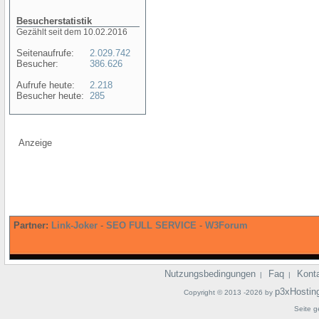
Besucherstatistik
Gezählt seit dem 10.02.2016
Seitenaufrufe:
2.029.742
Besucher:
386.626
Aufrufe heute:
2.218
Besucher heute:
285
Anzeige
Partner:
Link-Joker
-
SEO FULL SERVICE
-
W3Forum
Nutzungsbedingungen
Faq
Kont
|
|
p3xHostin
Copyright © 2013 -2026 by
Seite g