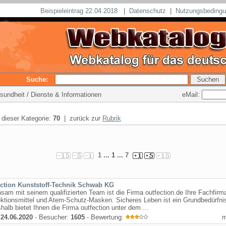
Beispieleintrag 22.04.2018
|
Datenschutz
|
Nutzungsbeding
Suche:
eMail:
esundheit / Dienste & Informationen
n dieser Kategorie:
70
| zurück zur
Rubrik
1
... 1 ...
7
ection Kunststoff-Technik Schwab KG
am mit seinem qualifizierten Team ist die Firma outfection.de Ihre Fachfirma
ktionsmittel und Atem-Schutz-Masken. Sicheres Leben ist ein Grundbedürfnis
shalb bietet Ihnen die Firma outfection unter dem ...
:
24.06.2020
- Besucher:
1605
- Bewertung: