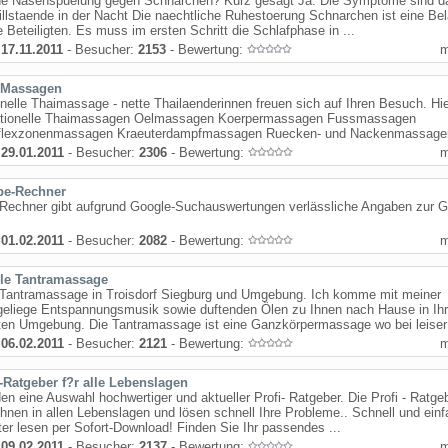
eine Nasenspuelung gegen Schnarchen? Kurz gesagt Ja. Die Symptome sind d
llstaende in der Nacht Die naechtliche Ruhestoerung Schnarchen ist eine Be
le Beteiligten. Es muss im ersten Schritt die Schlafphase in ...
:
17.11.2011
- Besucher:
2153
- Bewertung:
-Massagen
onelle Thaimassage - nette Thailaenderinnen freuen sich auf Ihren Besuch. Hie
ditionelle Thaimassagen Oelmassagen Koerpermassagen Fussmassagen
flexzonenmassagen Kraeuterdampfmassagen Ruecken- und Nackenmassagen.
:
29.01.2011
- Besucher:
2306
- Bewertung:
pe-Rechner
-Rechner gibt aufgrund Google-Suchauswertungen verlässliche Angaben zur G
:
01.02.2011
- Besucher:
2082
- Bewertung:
le Tantramassage
 Tantramassage in Troisdorf Siegburg und Umgebung. Ich komme mit meiner
eliege Entspannungsmusik sowie duftenden Ölen zu Ihnen nach Hause in Ihr
ten Umgebung. Die Tantramassage ist eine Ganzkörpermassage wo bei leiser 
:
06.02.2011
- Besucher:
2121
- Bewertung:
i-Ratgeber f?r alle Lebenslagen
den eine Auswahl hochwertiger und aktueller Profi- Ratgeber. Die Profi - Ratge
Ihnen in allen Lebenslagen und lösen schnell Ihre Probleme.. Schnell und ein
r lesen per Sofort-Download! Finden Sie Ihr passendes ...
:
09.02.2011
- Besucher:
2137
- Bewertung: