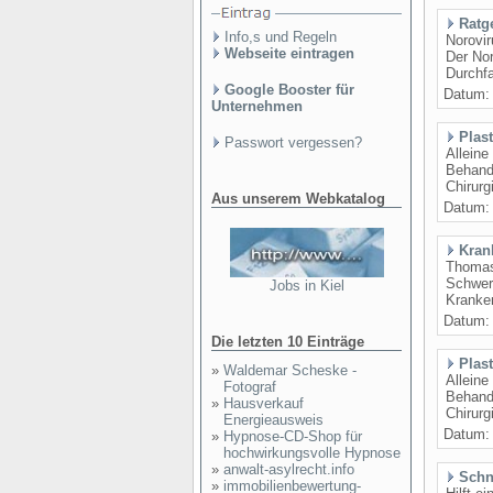
Ratg
Info,s und Regeln
Norovir
Webseite eintragen
Der Nor
Durchfa
Google Booster für
Datum
Unternehmen
Plas
Passwort vergessen?
Alleine
Behandl
Chirurg
Aus unserem Webkatalog
Datum
Kran
Thomas 
Schwerp
Jobs in Kiel
Kranken
Datum
Die letzten 10 Einträge
Plas
»
Waldemar Scheske -
Alleine
Fotograf
Behandl
»
Hausverkauf
Chirurg
Energieausweis
Datum
»
Hypnose-CD-Shop für
hochwirkungsvolle Hypnose
»
anwalt-asylrecht.info
Schn
»
immobilienbewertung-