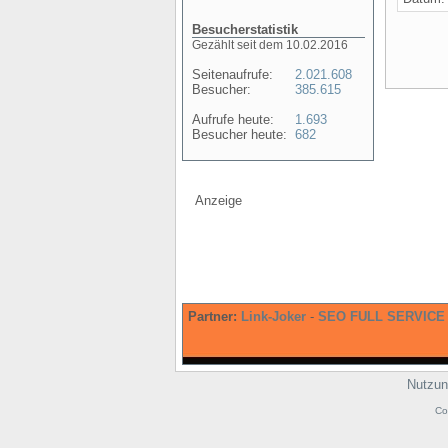
Besucherstatistik
Gezählt seit dem 10.02.2016
Seitenaufrufe:
2.021.608
Besucher:
385.615
Aufrufe heute:
1.693
Besucher heute:
682
Anzeige
Partner:
Link-Joker
-
SEO FULL SERVICE
Nutzun
Co