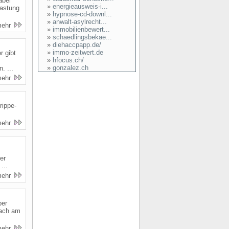
abei
»
energieausweis-i...
lastung
»
hypnose-cd-downl...
»
anwalt-asylrecht...
mehr
»
immobilienbewert...
»
schaedlingsbekae...
»
diehaccpapp.de/
»
immo-zeitwert.de
r gibt
»
hfocus.ch/
»
gonzalez.ch
 ...
mehr
rippe-
mehr
er
...
mehr
ber
fach am
mehr