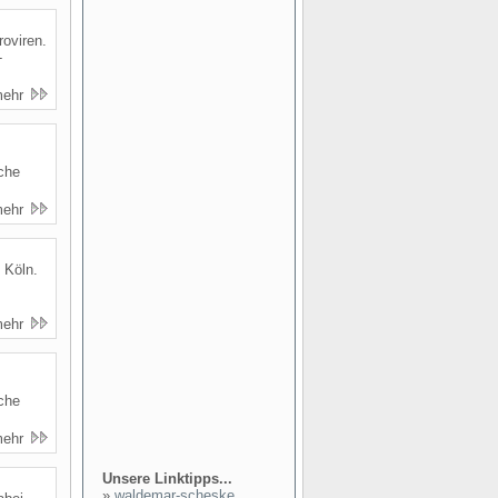
roviren.
-
mehr
sche
mehr
 Köln.
mehr
sche
mehr
Unsere Linktipps...
»
waldemar-scheske...