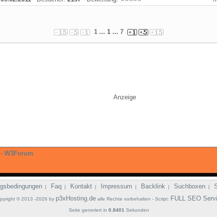
1
... 1 ...
7
Anzeige
-
W3Forum
gsbedingungen
Faq
Kontakt
Impressum
Backlink
Suchboxen
|
|
|
|
|
|
p3xHosting.de
FULL SEO Serv
pyright © 2013 -2026 by
alle Rechte vorbehalten - Script:
Seite generiert in
0.8401
Sekunden