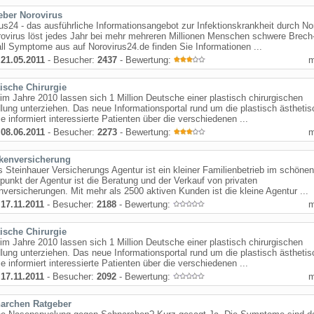
eber Norovirus
us24 - das ausführliche Informationsangebot zur Infektionskrankheit durch No
ovirus löst jedes Jahr bei mehr mehreren Millionen Menschen schwere Brech
ll Symptome aus auf Norovirus24.de finden Sie Informationen ...
:
21.05.2011
- Besucher:
2437
- Bewertung:
tische Chirurgie
 im Jahre 2010 lassen sich 1 Million Deutsche einer plastisch chirurgischen
ung unterziehen. Das neue Informationsportal rund um die plastisch ästheti
ie informiert interessierte Patienten über die verschiedenen ...
:
08.06.2011
- Besucher:
2273
- Bewertung:
kenversicherung
Steinhauer Versicherungs Agentur ist ein kleiner Familienbetrieb im schönen
unkt der Agentur ist die Beratung und der Verkauf von privaten
versicherungen. Mit mehr als 2500 aktiven Kunden ist die kleine Agentur ...
:
17.11.2011
- Besucher:
2188
- Bewertung:
tische Chirurgie
 im Jahre 2010 lassen sich 1 Million Deutsche einer plastisch chirurgischen
ung unterziehen. Das neue Informationsportal rund um die plastisch ästheti
ie informiert interessierte Patienten über die verschiedenen ...
:
17.11.2011
- Besucher:
2092
- Bewertung:
archen Ratgeber