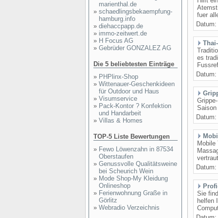
Hilft 
marienthal.de
Atemsti
»
schaedlingsbekaempfung-
fuer al
hamburg.info
Datum
»
diehaccpapp.de
»
immo-zeitwert.de
»
H Focus AG
Thai
»
Gebrüder GONZALEZ AG
Traditi
es tra
Die 5 beliebtesten Einträge
Fussre
Datum
»
PHPlinx-Shop
»
Wittenauer-Geschenkideen
für Outdoor und Haus
Grip
»
Visumservice
Grippe
»
Pack-Kontor ? Konfektion
Saison
und Handarbeit
Datum
»
Villas & Homes
Mobi
TOP-5 Liste Bewertungen
Mobile
»
Fewo Löwenzahn in 87534
Massag
Oberstaufen
vertrau
»
Genussvolle Qualitätsweine
Datum
bei Scheurich Wein
»
Mode Shop-My Kleidung
Onlineshop
Prof
»
Ferienwohnung Graße in
Sie fin
Görlitz
helfen 
»
Webradio Verzeichnis
Compute
Datum