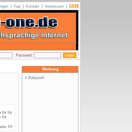
ungen
|
Faq
|
Kontakt
|
Impressum
|
Passwort:
Werbung
Babypark
 für für
 für
mehr