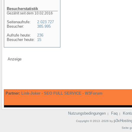
Besucherstatistik
Gezählt seit dem 10.02.2016
Seitenaufrufe:
2.023.727
Besucher:
385.995
Aufrufe heute:
236
Besucher heute:
15
Anzeige
Partner:
Link-Joker
-
SEO FULL SERVICE
-
W3Forum
Nutzungsbedingungen
Faq
Kont
|
|
p3xHostin
Copyright © 2013 -2026 by
Seite g