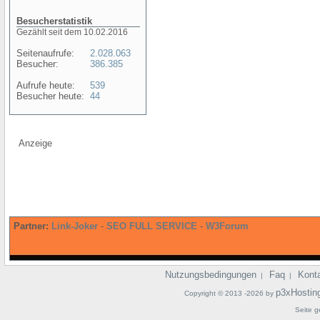
Besucherstatistik
Gezählt seit dem 10.02.2016
Seitenaufrufe:
2.028.063
Besucher:
386.385
Aufrufe heute:
539
Besucher heute:
44
Anzeige
Partner:
Link-Joker
-
SEO FULL SERVICE
-
W3Forum
Nutzungsbedingungen
Faq
Kont
|
|
p3xHostin
Copyright © 2013 -2026 by
Seite g