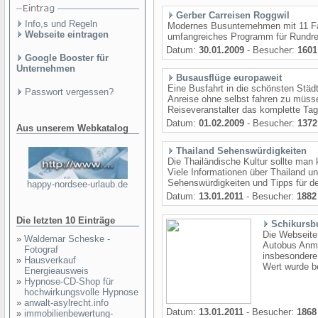
Gerber Carreisen Roggwil
Info,s und Regeln
Modernes Busunternehmen mit 11 Fa
Webseite eintragen
umfangreiches Programm für Rundre
Datum:
30.01.2009
- Besucher:
1601
Google Booster für
Unternehmen
Busausflüge europaweit
Eine Busfahrt in die schönsten Stä
Passwort vergessen?
Anreise ohne selbst fahren zu müsse
Reiseveranstalter das komplette T
Datum:
01.02.2009
- Besucher:
1372
Aus unserem Webkatalog
Thailand Sehenswürdigkeiten
Die Thailändische Kultur sollte man 
Viele Informationen über Thailand un
Sehenswürdigkeiten und Tipps für den
happy-nordsee-urlaub.de
Datum:
13.01.2011
- Besucher:
1882
Die letzten 10 Einträge
Schikursb
Die Webseite 
»
Waldemar Scheske -
Autobus Anmi
Fotograf
insbesondere
»
Hausverkauf
Wert wurde be
Energieausweis
»
Hypnose-CD-Shop für
hochwirkungsvolle Hypnose
»
anwalt-asylrecht.info
Datum:
13.01.2011
- Besucher:
1868
»
immobilienbewertung-