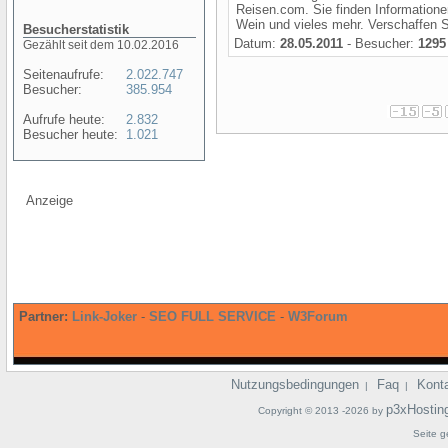
Reisen.com. Sie finden Information
Wein und vieles mehr. Verschaffen Si
Besucherstatistik
Datum:
28.05.2011
- Besucher:
1295
Gezählt seit dem 10.02.2016
Seitenaufrufe:
2.022.747
Besucher:
385.954
Aufrufe heute:
2.832
Besucher heute:
1.021
Anzeige
Partner:
Link-Joker
-
SEO FULL SERVICE
-
W3Forum
Nutzungsbedingungen
Faq
Kont
|
|
p3xHostin
Copyright © 2013 -2026 by
Seite g