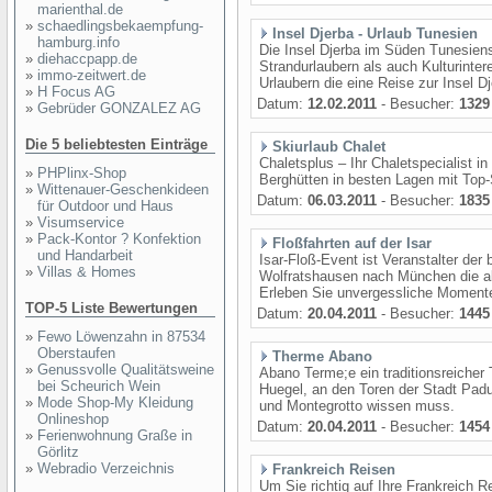
marienthal.de
»
schaedlingsbekaempfung-
Insel Djerba - Urlaub Tunesien
hamburg.info
Die Insel Djerba im Süden Tunesiens
»
diehaccpapp.de
Strandurlaubern als auch Kulturinter
»
immo-zeitwert.de
Urlaubern die eine Reise zur Insel D
»
H Focus AG
Datum:
12.02.2011
- Besucher:
1329
»
Gebrüder GONZALEZ AG
Die 5 beliebtesten Einträge
Skiurlaub Chalet
Chaletsplus – Ihr Chaletspecialist i
»
PHPlinx-Shop
Berghütten in besten Lagen mit Top-
»
Wittenauer-Geschenkideen
Datum:
06.03.2011
- Besucher:
1835
für Outdoor und Haus
»
Visumservice
»
Pack-Kontor ? Konfektion
Floßfahrten auf der Isar
und Handarbeit
Isar-Floß-Event ist Veranstalter der 
»
Villas & Homes
Wolfratshausen nach München die all
Erleben Sie unvergessliche Momente!
TOP-5 Liste Bewertungen
Datum:
20.04.2011
- Besucher:
1445
»
Fewo Löwenzahn in 87534
Oberstaufen
Therme Abano
»
Genussvolle Qualitätsweine
Abano Terme;e ein traditionsreicher 
bei Scheurich Wein
Huegel, an den Toren der Stadt Pad
»
Mode Shop-My Kleidung
und Montegrotto wissen muss.
Onlineshop
Datum:
20.04.2011
- Besucher:
1454
»
Ferienwohnung Graße in
Görlitz
»
Webradio Verzeichnis
Frankreich Reisen
Um Sie richtig auf Ihre Frankreich 