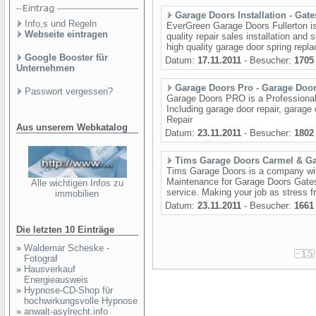
Garage Doors Installation - Gate
Info,s und Regeln
EverGreen Garage Doors Fullerton is
Webseite eintragen
quality repair sales installation and
high quality garage door spring repla
Google Booster für
Datum:
17.11.2011
- Besucher:
1705
Unternehmen
Garage Doors Pro - Garage Door
Passwort vergessen?
Garage Doors PRO is a Professional
Including garage door repair, garage
Repair
Aus unserem Webkatalog
Datum:
23.11.2011
- Besucher:
1802
Tims Garage Doors Carmel & Ga
Tims Garage Doors is a company with
Maintenance for Garage Doors Gates
Alle wichtigen Infos zu
service. Making your job as stress fr
immobilien
Datum:
23.11.2011
- Besucher:
1661
Die letzten 10 Einträge
»
Waldemar Scheske -
Fotograf
»
Hausverkauf
Energieausweis
»
Hypnose-CD-Shop für
hochwirkungsvolle Hypnose
»
anwalt-asylrecht.info