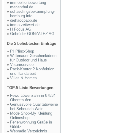
»
immobilienbewertung-
marienthal.de
»
schaedlingsbekaempfung-
hamburg.info
»
diehaccpapp.de
»
immo-zeitwert.de
»
H Focus AG
»
Gebrüder GONZALEZ AG
Die 5 beliebtesten Einträge
»
PHPlinx-Shop
»
Wittenauer-Geschenkideen
für Outdoor und Haus
»
Visumservice
»
Pack-Kontor ? Konfektion
und Handarbeit
»
Villas & Homes
TOP-5 Liste Bewertungen
»
Fewo Löwenzahn in 87534
Oberstaufen
»
Genussvolle Qualitätsweine
bei Scheurich Wein
»
Mode Shop-My Kleidung
Onlineshop
»
Ferienwohnung Graße in
Görlitz
»
Webradio Verzeichnis