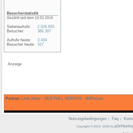
Besucherstatistik
Gezählt seit dem 10.02.2016
Seitenaufrufe:
2.026.925
Besucher:
386.307
Aufrufe heute:
3.434
Besucher heute:
327
Anzeige
Partner:
Link-Joker
-
SEO FULL SERVICE
-
W3Forum
Nutzungsbedingungen
Faq
Kont
|
|
p3xHostin
Copyright © 2013 -2026 by