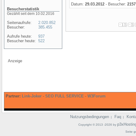
Datum:
29.03.2012
- Besucher:
2157
Besucherstatistik
Gezählt seit dem 10.02.2016
Seitenaufrufe:
2.020.852
Besucher:
385.455
Aufrufe heute:
937
Besucher heute:
522
Anzeige
Partner:
Link-Joker
-
SEO FULL SERVICE
-
W3Forum
Nutzungsbedingungen
Faq
Kont
|
|
p3xHostin
Copyright © 2013 -2026 by
Seite g