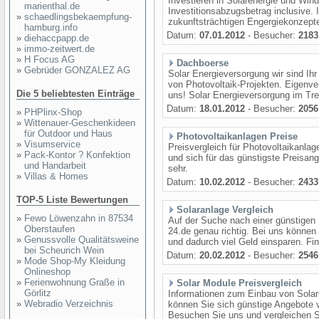
Investieren in Solarenergie und Wind
marienthal.de
Investitionsabzugsbetrag inclusive. I
»
schaedlingsbekaempfung-
zukunftsträchtigen Engergiekonzept
hamburg.info
Datum:
07.01.2012
- Besucher:
2183
»
diehaccpapp.de
»
immo-zeitwert.de
»
H Focus AG
Dachboerse
»
Gebrüder GONZALEZ AG
Solar Energieversorgung wir sind Ihr
von Photovoltaik-Projekten. Eigenve
Die 5 beliebtesten Einträge
uns! Solar Energieversorgung im Tren
Datum:
18.01.2012
- Besucher:
2056
»
PHPlinx-Shop
»
Wittenauer-Geschenkideen
für Outdoor und Haus
Photovoltaikanlagen Preise
»
Visumservice
Preisvergleich für Photovoltaikanlag
»
Pack-Kontor ? Konfektion
und sich für das günstigste Preisan
und Handarbeit
sehr.
»
Villas & Homes
Datum:
10.02.2012
- Besucher:
2433
TOP-5 Liste Bewertungen
Solaranlage Vergleich
»
Fewo Löwenzahn in 87534
Auf der Suche nach einer günstigen 
Oberstaufen
24.de genau richtig. Bei uns können 
»
Genussvolle Qualitätsweine
und dadurch viel Geld einsparen. Fin
bei Scheurich Wein
Datum:
20.02.2012
- Besucher:
2546
»
Mode Shop-My Kleidung
Onlineshop
»
Ferienwohnung Graße in
Solar Module Preisvergleich
Görlitz
Informationen zum Einbau von Solar
»
Webradio Verzeichnis
können Sie sich günstige Angebote 
Besuchen Sie uns und vergleichen S