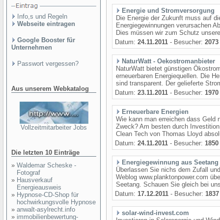
Energie und Stromversorgung
Info,s und Regeln
Die Energie der Zukunft muss auf di
Webseite eintragen
Energiegewinnungen verursachen Abf
Dies müssen wir zum Schutz unserer
Google Booster für
Datum:
24.11.2011
- Besucher:
2073
Unternehmen
NaturWatt - Oekostromanbieter
Passwort vergessen?
NaturWatt bietet günstigen Ökostrom
erneuerbaren Energiequellen. Die H
sind transparent. Der gelieferte Str
Aus unserem Webkatalog
Datum:
23.11.2011
- Besucher:
1970
Erneuerbare Energien
Wie kann man erreichen dass Geld nic
Zweck? Am besten durch Investition 
Vollzeitmitarbeiter Jobs
Clean Tech von Thomas Lloyd absolut
Datum:
24.11.2011
- Besucher:
1850
Die letzten 10 Einträge
Energiegewinnung aus Seetang
»
Waldemar Scheske -
Überlassen Sie nichs dem Zufall und
Fotograf
Weblog www.planktonpower.com übe
»
Hausverkauf
Seetang. Schauen Sie gleich bei uns
Energieausweis
Datum:
17.12.2011
- Besucher:
1837
»
Hypnose-CD-Shop für
hochwirkungsvolle Hypnose
»
anwalt-asylrecht.info
solar-wind-invest.com
»
immobilienbewertung-