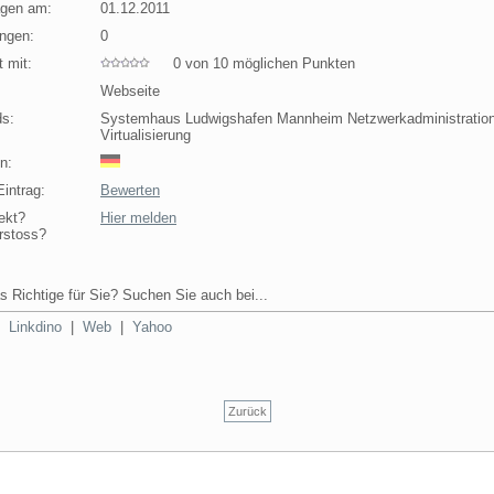
agen am:
01.12.2011
ngen:
0
 mit:
0 von 10 möglichen Punkten
Webseite
s:
Systemhaus Ludwigshafen Mannheim Netzwerkadministratio
Virtualisierung
n:
intrag:
Bewerten
ekt?
Hier melden
rstoss?
s Richtige für Sie? Suchen Sie auch bei...
|
Linkdino
|
Web
|
Yahoo
Zurück