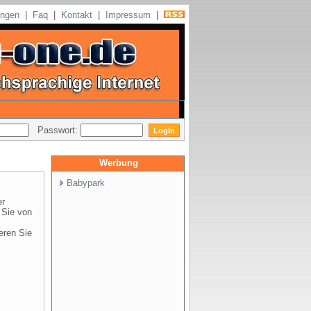
ungen
|
Faq
|
Kontakt
|
Impressum
|
Passwort:
Werbung
Babypark
er
 Sie von
eren Sie