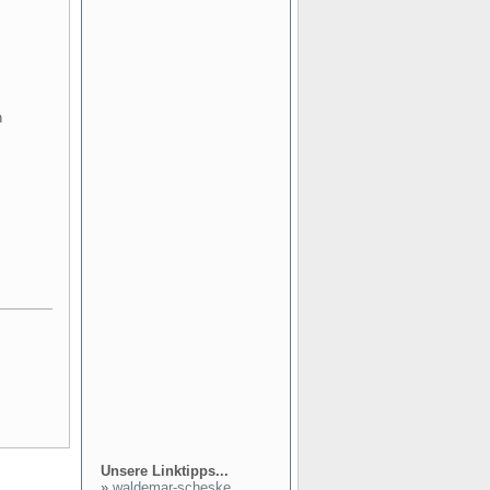
n
Unsere Linktipps...
»
waldemar-scheske...