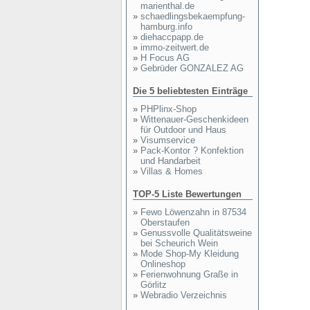
marienthal.de
»
schaedlingsbekaempfung-
hamburg.info
»
diehaccpapp.de
»
immo-zeitwert.de
»
H Focus AG
»
Gebrüder GONZALEZ AG
Die 5 beliebtesten Einträge
»
PHPlinx-Shop
»
Wittenauer-Geschenkideen
für Outdoor und Haus
»
Visumservice
»
Pack-Kontor ? Konfektion
und Handarbeit
»
Villas & Homes
TOP-5 Liste Bewertungen
»
Fewo Löwenzahn in 87534
Oberstaufen
»
Genussvolle Qualitätsweine
bei Scheurich Wein
»
Mode Shop-My Kleidung
Onlineshop
»
Ferienwohnung Graße in
Görlitz
»
Webradio Verzeichnis