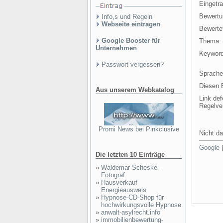
Eingetr
Bewertu
Info,s und Regeln
Webseite eintragen
Bewertet
Google Booster für
Thema:
Unternehmen
Keyword
Passwort vergessen?
Sprache
Diesen E
Aus unserem Webkatalog
Link def
Regelve
Promi News bei Pinkclusive
Nicht da
Google
Die letzten 10 Einträge
»
Waldemar Scheske -
Fotograf
»
Hausverkauf
Energieausweis
»
Hypnose-CD-Shop für
hochwirkungsvolle Hypnose
»
anwalt-asylrecht.info
»
immobilienbewertung-