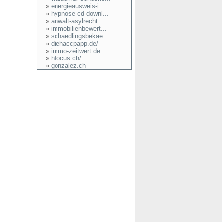
»
energieausweis-i...
»
hypnose-cd-downl...
»
anwalt-asylrecht...
»
immobilienbewert...
»
schaedlingsbekae...
»
diehaccpapp.de/
»
immo-zeitwert.de
»
hfocus.ch/
»
gonzalez.ch