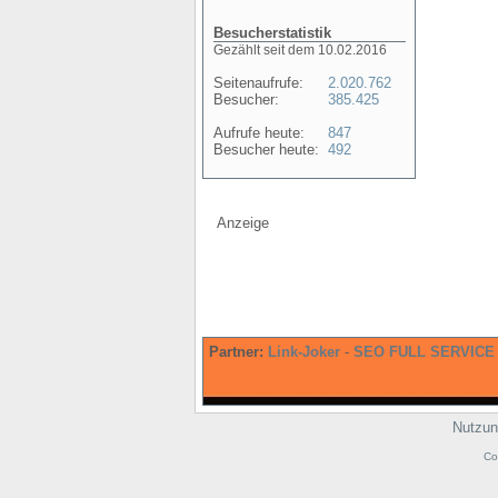
Besucherstatistik
Gezählt seit dem 10.02.2016
Seitenaufrufe:
2.020.762
Besucher:
385.425
Aufrufe heute:
847
Besucher heute:
492
Anzeige
Partner:
Link-Joker
-
SEO FULL SERVICE
Nutzun
Co