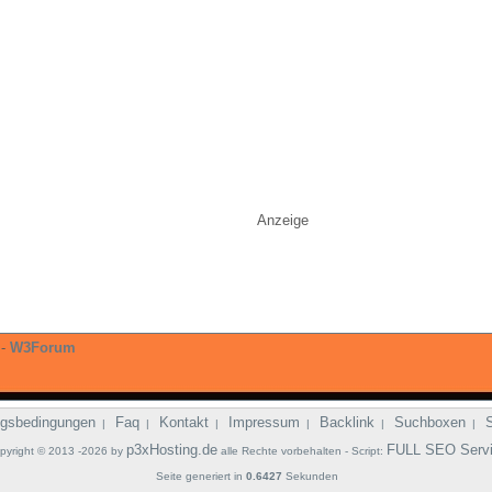
Anzeige
-
W3Forum
gsbedingungen
Faq
Kontakt
Impressum
Backlink
Suchboxen
|
|
|
|
|
|
p3xHosting.de
FULL SEO Serv
pyright © 2013 -2026 by
alle Rechte vorbehalten - Script:
Seite generiert in
0.6427
Sekunden