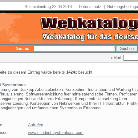
Beispieleintrag 22.04.2018
|
Datenschutz
|
Nutzungsbeding
Suche:
eMail:
...
seite zu diesem Eintrag wurde bereits
1424
x besucht.
t Systemhaus
sierung von Desktop Arbeitsplaetzen. Konzeption, Installation und Wartung Ihr
irtualisierung. Softwareentwicklung fuer mittelstaendische Firmen. Profitieren
 langjaehrigen Netzwerktechnik Erfahrung. Kompetente Umsetzung Ihrer
server Loesung. Konzeption von Netzwerken und Ihrer IT Infrastruktur. Profiti
 langjaehrigen und umfangreichen Systemhaus Erfahrung.
e:
Aufrufen
esse:
www.mindnet-systemhaus.com