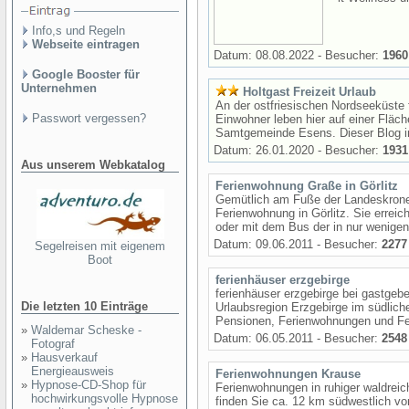
Info,s und Regeln
Webseite eintragen
Datum: 08.08.2022 - Besucher:
1960
Google Booster für
Unternehmen
Holtgast Freizeit Urlaub
An der ostfriesischen Nordseeküste f
Passwort vergessen?
Einwohner leben hier auf einer Fläch
Samtgemeinde Esens. Dieser Blog inf
Datum: 26.01.2020 - Besucher:
1931
Aus unserem Webkatalog
Ferienwohnung Graße in Görlitz
Gemütlich am Fuße der Landeskrone i
Ferienwohnung in Görlitz. Sie errei
oder mit dem Bus der in nur wenigen 
Datum: 09.06.2011 - Besucher:
2277
Segelreisen mit eigenem
Boot
ferienhäuser erzgebirge
ferienhäuser erzgebirge bei gastgebe
Die letzten 10 Einträge
Urlaubsregion Erzgebirge im südlich
Pensionen, Ferienwohnungen und Fe
»
Waldemar Scheske -
Datum: 06.05.2011 - Besucher:
2548
Fotograf
»
Hausverkauf
Energieausweis
Ferienwohnungen Krause
»
Hypnose-CD-Shop für
Ferienwohnungen in ruhiger waldreic
hochwirkungsvolle Hypnose
finden Sie ca. 12 km südwestlich v