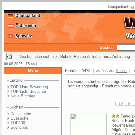
Beispieleintra
Suche:
Sie befinden sich hier: Rubrik: Reisen & Tourismus / Auflistung
09.08.2026 - 15:44 Uhr
Menü
Einträge:
1470
| zurück zur
Rubrik
| nu
Es werden sämtliche Einträge der Rubr
sortiert angezeigt - Premiumeinträge z
TOP-Liste Bewertung
TOP-Liste Besucher
Neue Einträge
Detailsuche
Fewo L
Livesuche
Schaut Euch 
TOP100
loewenzahn.d
Suchtipps
Allgäu. Da ko
it Wellness u