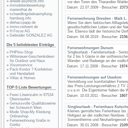
»
anwalt-asylrecht.info
vor den Toren des Tharandter Walde
»
immobilienbewertung-
Datum: 22.07.2009 - Besucher:
2373
marienthal.de
»
schaedlingsbekaempfung-
hamburg.info
Ferienwohnung Dresden - Maik L.
»
diehaccpapp.de
Wenn Sie dem hektischen Alltagsleb
»
immo-zeitwert.de
gesellschaftlichen Leben und der Nat
»
H Focus AG
Sie. Ebenso lädt der historische Do
»
Gebrüder GONZALEZ AG
Datum: 04.08.2019 - Besucher:
2156
Die 5 beliebtesten Einträge
Ferienwohnungen Dunum
»
PHPlinx-Shop
Singleurlaub - Familienurlaub - Sen
»
Wittenauer-Geschenkideen
für 2 bis 5 Gäste in der ostfriesi
für Outdoor und Haus
Wander- und Radwege an der südlic
»
Visumservice
Datum: 17.11.2008 - Besucher:
1974
»
Pack-Kontor ? Konfektion
und Handarbeit
Ferienwohnungen auf Usedom
»
Villas & Homes
Vermittlung von komfortablen Ferie
das Preis-Leistungsverhältnis:2 T
TOP-5 Liste Bewertungen
u.v.a.m. Die Eigentümer haben die W
»
Fewo Löwenzahn in 87534
Datum: 10.03.2011 - Besucher:
1807
Oberstaufen
»
Genussvolle Qualitätsweine
Singleurlaub - Ferienhaus Kutsch
bei Scheurich Wein
Kleines gemütliches Ferienhaus bis 
»
Mode Shop-My Kleidung
Holtgast an der südlichen Nordsee. 
Onlineshop
Sonnentherme und Neuharlingersiel m
»
Ferienwohnung Graße in
Görlitz
Datum: 30.01.2009 - Besucher:
2109