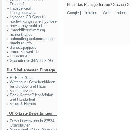
Fotograf
Nicht das Richtige für Sie? Suchen Si
»
Hausverkauf
Energieausweis
Google
|
Linkdino
|
Web
|
Yahoo
»
Hypnose-CD-Shop für
hochwirkungsvolle Hypnose
»
anwalt-asylrecht.info
»
immobilienbewertung-
marienthal.de
»
schaedlingsbekaempfung-
hamburg.info
»
diehaccpapp.de
»
immo-zeitwert.de
»
H Focus AG
»
Gebrüder GONZALEZ AG
Die 5 beliebtesten Einträge
»
PHPlinx-Shop
»
Wittenauer-Geschenkideen
für Outdoor und Haus
»
Visumservice
»
Pack-Kontor ? Konfektion
und Handarbeit
»
Villas & Homes
TOP-5 Liste Bewertungen
»
Fewo Löwenzahn in 87534
Oberstaufen
»
Genussvolle Qualitätsweine