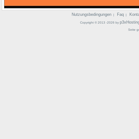
Nutzungsbedingungen
Faq
Kont
|
|
p3xHostin
Copyright © 2013 -2026 by
Seite g