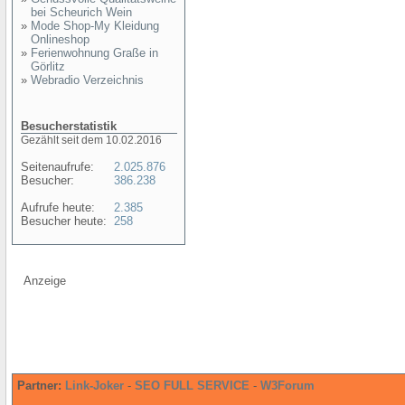
bei Scheurich Wein
»
Mode Shop-My Kleidung
Onlineshop
»
Ferienwohnung Graße in
Görlitz
»
Webradio Verzeichnis
Besucherstatistik
Gezählt seit dem 10.02.2016
Seitenaufrufe:
2.025.876
Besucher:
386.238
Aufrufe heute:
2.385
Besucher heute:
258
Anzeige
Partner:
Link-Joker
-
SEO FULL SERVICE
-
W3Forum