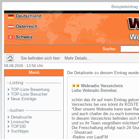
Beispieleintra
Suche:
Sie befinden sich hier: Mehr Details...
08.08.2026 - 13:56 Uhr
Menü
Die Detailseite zu diesem Eintrag wurde
Webradio Verzeichnis
TOP-Liste Bewertung
Liebe Webradio Betreiber,
TOP-Liste Besucher
Neue Einträge
schön das ihr auf mein Eintrag geko
Verzeichnis bei uns könnt ihr KOST
*Über unsere Webseite kann euer Rad
und auch chatter die zu euch komme
Detailsuche
In diesem Verzeichnis befinden sich 
Livesuche
und so ihr Team vergrößern möchten*
TOP100
Die Freischaltung erfolgt nach 24 Stu
Suchtipps
- Shoutcast
-Radios von LautFM