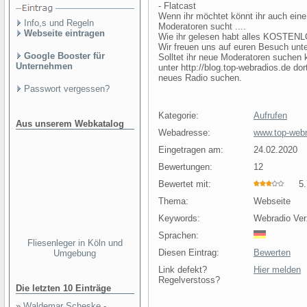
- Flatcast
Wenn ihr möchtet könnt ihr auch eine
Info,s und Regeln
Moderatoren sucht ....
Webseite eintragen
Wie ihr gelesen habt alles KOSTENL
Wir freuen uns auf euren Besuch unte
Google Booster für
Solltet ihr neue Moderatoren suchen 
Unternehmen
unter http://blog.top-webradios.de d
neues Radio suchen.
Passwort vergessen?
Kategorie:
Aufrufen
Aus unserem Webkatalog
Webadresse:
www.top-webr
Eingetragen am:
24.02.2020
Bewertungen:
12
Bewertet mit:
5.7
Thema:
Webseite
Keywords:
Webradio Ver
Sprachen:
Fliesenleger in Köln und
Diesen Eintrag:
Bewerten
Umgebung
Link defekt?
Hier melden
Regelverstoss?
Die letzten 10 Einträge
»
Waldemar Scheske -