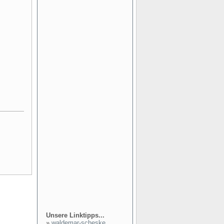
Unsere Linktipps...
»
waldemar-scheske...