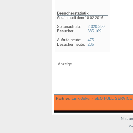
Besucherstatistik
Gezählt seit dem 10.02.2016
Seitenaufrufe:
2.020.390
Besucher:
385.169
Aufrufe heute:
475
Besucher heute:
236
Anzeige
Partner:
Link-Joker
-
SEO FULL SERVICE
Nutzun
Co