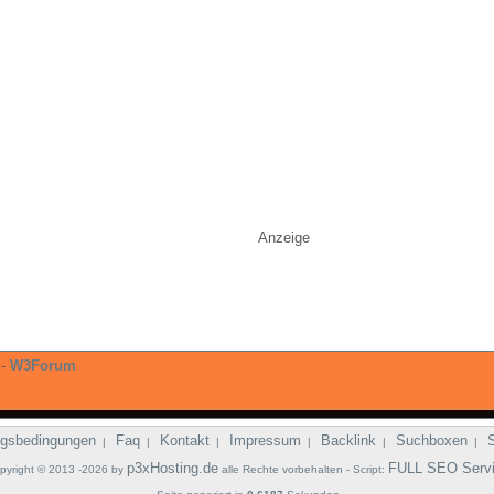
Anzeige
-
W3Forum
gsbedingungen
Faq
Kontakt
Impressum
Backlink
Suchboxen
|
|
|
|
|
|
p3xHosting.de
FULL SEO Serv
pyright © 2013 -2026 by
alle Rechte vorbehalten - Script: