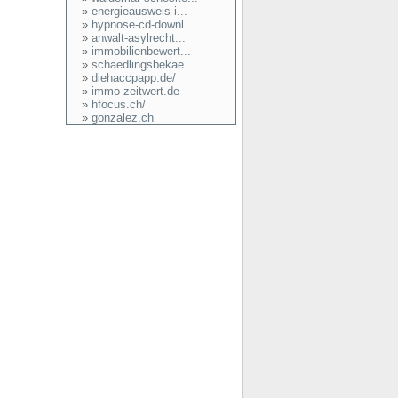
»
energieausweis-i...
»
hypnose-cd-downl...
»
anwalt-asylrecht...
»
immobilienbewert...
»
schaedlingsbekae...
»
diehaccpapp.de/
»
immo-zeitwert.de
»
hfocus.ch/
»
gonzalez.ch