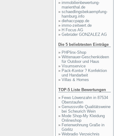
»
immobilienbewertung-
marienthal.de
»
schaedlingsbekaempfung-
hamburg.info
»
diehaccpapp.de
»
immo-zeitwert.de
»
H Focus AG
»
Gebrüder GONZALEZ AG
Die 5 beliebtesten Einträge
»
PHPlinx-Shop
»
Wittenauer-Geschenkideen
für Outdoor und Haus
»
Visumservice
»
Pack-Kontor ? Konfektion
und Handarbeit
»
Villas & Homes
TOP-5 Liste Bewertungen
»
Fewo Löwenzahn in 87534
Oberstaufen
»
Genussvolle Qualitätsweine
bei Scheurich Wein
»
Mode Shop-My Kleidung
Onlineshop
»
Ferienwohnung Graße in
Görlitz
»
Webradio Verzeichnis