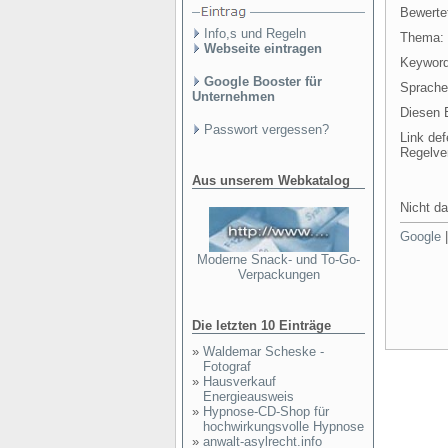
Bewertet
Info,s und Regeln
Thema:
Webseite eintragen
Keyword
Google Booster für
Sprache
Unternehmen
Diesen E
Passwort vergessen?
Link def
Regelve
Aus unserem Webkatalog
Nicht da
Google
Moderne Snack- und To-Go-
Verpackungen
Die letzten 10 Einträge
»
Waldemar Scheske -
Fotograf
»
Hausverkauf
Energieausweis
»
Hypnose-CD-Shop für
hochwirkungsvolle Hypnose
»
anwalt-asylrecht.info