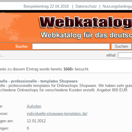
Beispieleintrag 22.04.2018
|
Datenschutz
|
Nutzungsbeding
Suche:
eMail:
...
seite zu diesem Eintrag wurde bereits
1668
x besucht.
uelle - professionelle - templates Shopware
elle - professionelle templates für Onlineshops Shopware. Wir haben sehr gut
schiedene Onlineshops für verschiedene Kunden erstellt. Angebot 800 EUR.
e:
Aufrufen
esse:
individuelle-shopware-templates.de/
agen am:
12.01.2012
ngen:
0