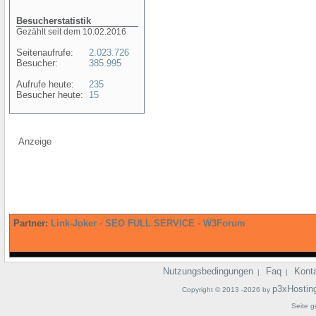
Besucherstatistik
Gezählt seit dem 10.02.2016
Seitenaufrufe:
2.023.726
Besucher:
385.995
Aufrufe heute:
235
Besucher heute:
15
Anzeige
Partner:
Link-Joker
-
SEO FULL SERVICE
-
W3Forum
Nutzungsbedingungen
Faq
Kont
|
|
p3xHostin
Copyright © 2013 -2026 by
Seite g