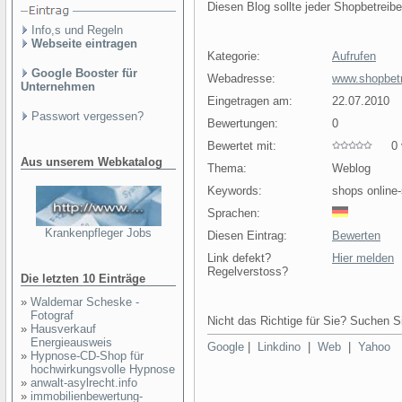
Diesen Blog sollte jeder Shopbetreib
Info,s und Regeln
Webseite eintragen
Kategorie:
Aufrufen
Google Booster für
Webadresse:
www.shopbetr
Unternehmen
Eingetragen am:
22.07.2010
Passwort vergessen?
Bewertungen:
0
Bewertet mit:
0 v
Aus unserem Webkatalog
Thema:
Weblog
Keywords:
shops online
Sprachen:
Krankenpfleger Jobs
Diesen Eintrag:
Bewerten
Link defekt?
Hier melden
Regelverstoss?
Die letzten 10 Einträge
»
Waldemar Scheske -
Fotograf
Nicht das Richtige für Sie? Suchen Si
»
Hausverkauf
Energieausweis
Google
|
Linkdino
|
Web
|
Yahoo
»
Hypnose-CD-Shop für
hochwirkungsvolle Hypnose
»
anwalt-asylrecht.info
»
immobilienbewertung-