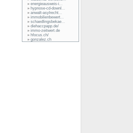
»
energieausweis-i...
»
hypnose-cd-downl...
»
anwalt-asylrecht...
»
immobilienbewert...
»
schaedlingsbekae...
»
diehaccpapp.de/
»
immo-zeitwert.de
»
hfocus.ch/
»
gonzalez.ch