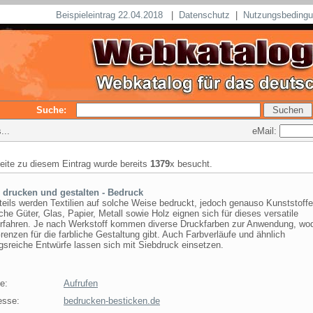
Beispieleintrag 22.04.2018
|
Datenschutz
|
Nutzungsbeding
Suche:
eMail:
...
seite zu diesem Eintrag wurde bereits
1379
x besucht.
s drucken und gestalten - Bedruck
eils werden Textilien auf solche Weise bedruckt, jedoch genauso Kunststoffe
he Güter, Glas, Papier, Metall sowie Holz eignen sich für dieses versatile
rfahren. Je nach Werkstoff kommen diverse Druckfarben zur Anwendung, wo
renzen für die farbliche Gestaltung gibt. Auch Farbverläufe und ähnlich
gsreiche Entwürfe lassen sich mit Siebdruck einsetzen.
e:
Aufrufen
esse:
bedrucken-besticken.de