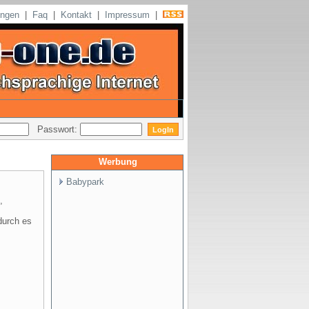
ungen
|
Faq
|
Kontakt
|
Impressum
|
Passwort:
Werbung
Babypark
,
durch es