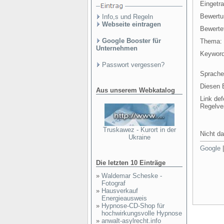
Eingetr
Bewertu
Info,s und Regeln
Webseite eintragen
Bewertet
Google Booster für
Thema:
Unternehmen
Keyword
Passwort vergessen?
Sprache
Diesen E
Aus unserem Webkatalog
Link def
Regelve
Truskawez - Kurort in der
Nicht da
Ukraine
Google
Die letzten 10 Einträge
»
Waldemar Scheske -
Fotograf
»
Hausverkauf
Energieausweis
»
Hypnose-CD-Shop für
hochwirkungsvolle Hypnose
»
anwalt-asylrecht.info