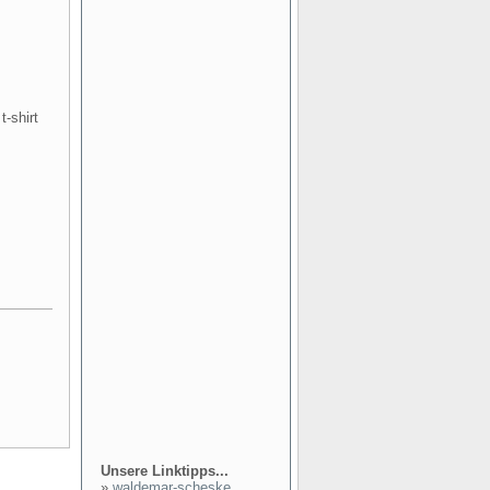
t-shirt
Unsere Linktipps...
»
waldemar-scheske...