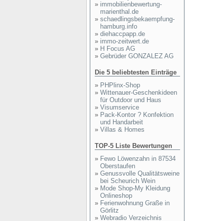
»
immobilienbewertung-
marienthal.de
»
schaedlingsbekaempfung-
hamburg.info
»
diehaccpapp.de
»
immo-zeitwert.de
»
H Focus AG
»
Gebrüder GONZALEZ AG
Die 5 beliebtesten Einträge
»
PHPlinx-Shop
»
Wittenauer-Geschenkideen
für Outdoor und Haus
»
Visumservice
»
Pack-Kontor ? Konfektion
und Handarbeit
»
Villas & Homes
TOP-5 Liste Bewertungen
»
Fewo Löwenzahn in 87534
Oberstaufen
»
Genussvolle Qualitätsweine
bei Scheurich Wein
»
Mode Shop-My Kleidung
Onlineshop
»
Ferienwohnung Graße in
Görlitz
»
Webradio Verzeichnis