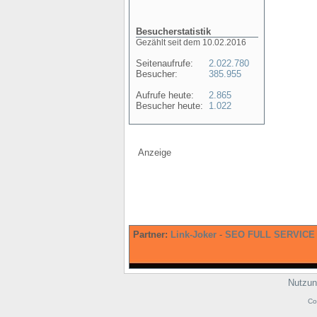
Besucherstatistik
Gezählt seit dem 10.02.2016
Seitenaufrufe:
2.022.780
Besucher:
385.955
Aufrufe heute:
2.865
Besucher heute:
1.022
Anzeige
Partner:
Link-Joker
-
SEO FULL SERVICE
Nutzun
Co