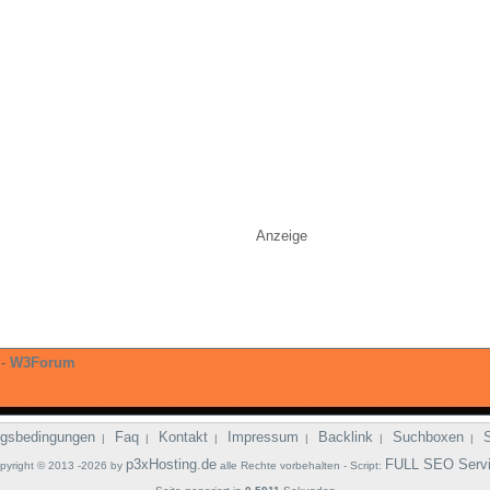
Anzeige
-
W3Forum
gsbedingungen
Faq
Kontakt
Impressum
Backlink
Suchboxen
|
|
|
|
|
|
p3xHosting.de
FULL SEO Serv
pyright © 2013 -2026 by
alle Rechte vorbehalten - Script: