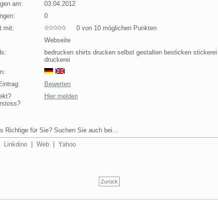
agen am:
03.04.2012
ngen:
0
 mit:
0 von 10 möglichen Punkten
Webseite
s:
bedrucken shirts drucken selbst gestalten besticken stickerei 
druckerei
n:
intrag:
Bewerten
ekt?
Hier melden
rstoss?
s Richtige für Sie? Suchen Sie auch bei...
|
Linkdino
|
Web
|
Yahoo
Zurück