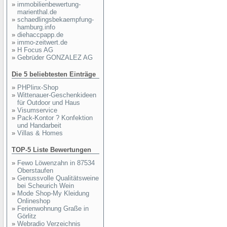
»
immobilienbewertung-
marienthal.de
»
schaedlingsbekaempfung-
hamburg.info
»
diehaccpapp.de
»
immo-zeitwert.de
»
H Focus AG
»
Gebrüder GONZALEZ AG
Die 5 beliebtesten Einträge
»
PHPlinx-Shop
»
Wittenauer-Geschenkideen
für Outdoor und Haus
»
Visumservice
»
Pack-Kontor ? Konfektion
und Handarbeit
»
Villas & Homes
TOP-5 Liste Bewertungen
»
Fewo Löwenzahn in 87534
Oberstaufen
»
Genussvolle Qualitätsweine
bei Scheurich Wein
»
Mode Shop-My Kleidung
Onlineshop
»
Ferienwohnung Graße in
Görlitz
»
Webradio Verzeichnis