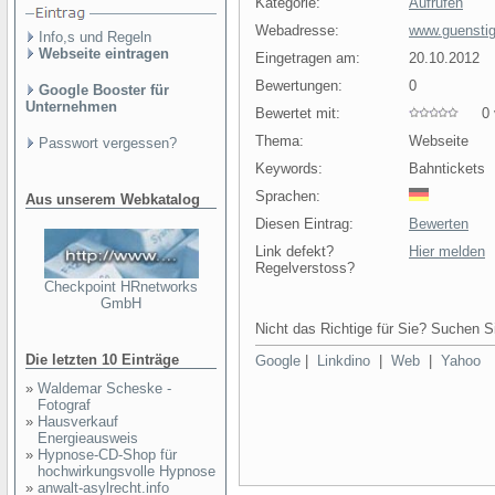
Kategorie:
Aufrufen
Webadresse:
www.guenstig
Info,s und Regeln
Webseite eintragen
Eingetragen am:
20.10.2012
Bewertungen:
0
Google Booster für
Unternehmen
Bewertet mit:
0 v
Thema:
Webseite
Passwort vergessen?
Keywords:
Bahntickets
Sprachen:
Aus unserem Webkatalog
Diesen Eintrag:
Bewerten
Link defekt?
Hier melden
Regelverstoss?
Checkpoint HRnetworks
GmbH
Nicht das Richtige für Sie? Suchen Si
Die letzten 10 Einträge
Google
|
Linkdino
|
Web
|
Yahoo
»
Waldemar Scheske -
Fotograf
»
Hausverkauf
Energieausweis
»
Hypnose-CD-Shop für
hochwirkungsvolle Hypnose
»
anwalt-asylrecht.info