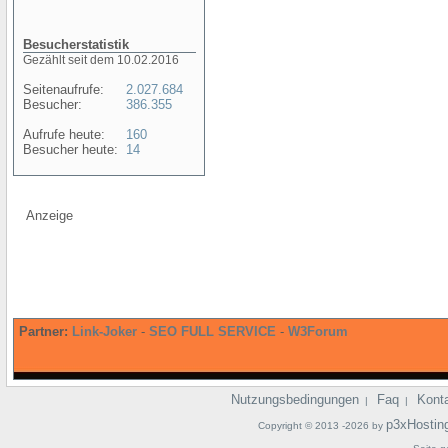
Besucherstatistik
Gezählt seit dem 10.02.2016
Seitenaufrufe:
2.027.684
Besucher:
386.355
Aufrufe heute:
160
Besucher heute:
14
Anzeige
Partner:
Link-Joker
-
SEO FULL SERVICE
-
W3Forum
Nutzungsbedingungen
Faq
Kont
|
|
p3xHostin
Copyright © 2013 -2026 by