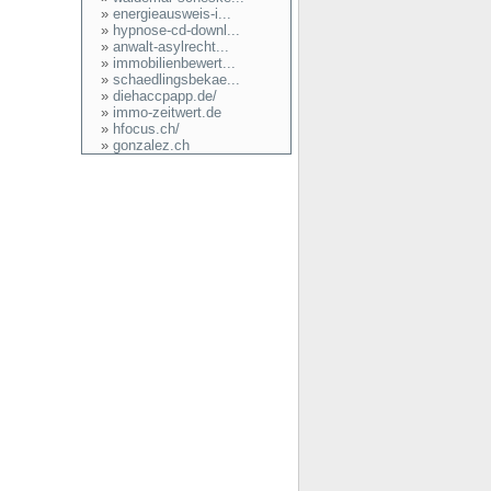
»
energieausweis-i...
»
hypnose-cd-downl...
»
anwalt-asylrecht...
»
immobilienbewert...
»
schaedlingsbekae...
»
diehaccpapp.de/
»
immo-zeitwert.de
»
hfocus.ch/
»
gonzalez.ch