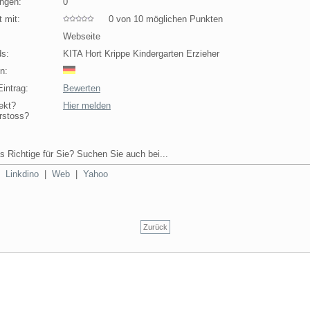
ngen:
0
 mit:
0 von 10 möglichen Punkten
Webseite
s:
KITA Hort Krippe Kindergarten Erzieher
n:
intrag:
Bewerten
ekt?
Hier melden
rstoss?
s Richtige für Sie? Suchen Sie auch bei...
|
Linkdino
|
Web
|
Yahoo
Zurück