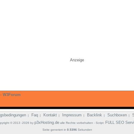
Anzeige
-
W3Forum
gsbedingungen
Faq
Kontakt
Impressum
Backlink
Suchboxen
|
|
|
|
|
|
p3xHosting.de
FULL SEO Serv
pyright © 2013 -2026 by
alle Rechte vorbehalten - Script:
Seite generiert in
0.5396
Sekunden