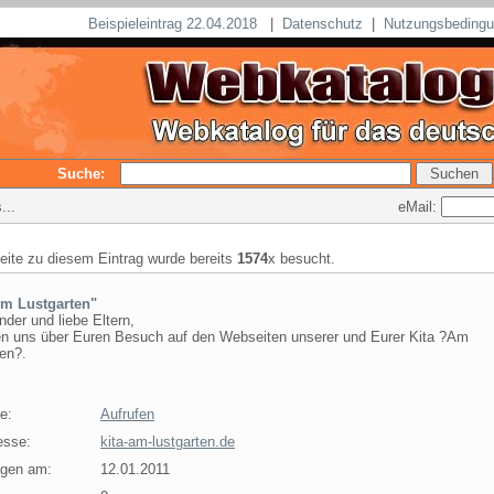
Beispieleintrag 22.04.2018
|
Datenschutz
|
Nutzungsbeding
Suche:
eMail:
...
seite zu diesem Eintrag wurde bereits
1574
x besucht.
m Lustgarten"
nder und liebe Eltern,
uen uns über Euren Besuch auf den Webseiten unserer und Eurer Kita ?Am
en?.
e:
Aufrufen
esse:
kita-am-lustgarten.de
agen am:
12.01.2011