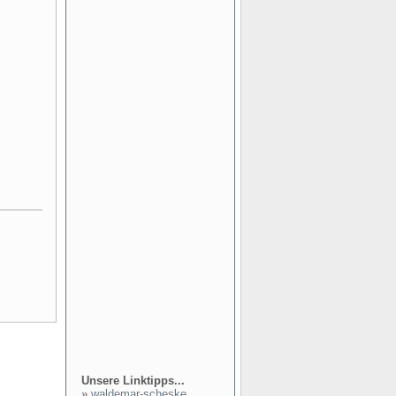
Unsere Linktipps...
»
waldemar-scheske...