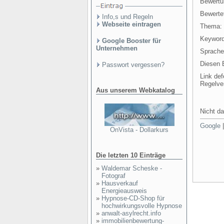
Bewertu
Bewertet
Info,s und Regeln
Webseite eintragen
Thema:
Keyword
Google Booster für
Unternehmen
Sprache
Diesen E
Passwort vergessen?
Link def
Regelve
Aus unserem Webkatalog
Nicht da
Google
OnVista - Dollarkurs
Die letzten 10 Einträge
»
Waldemar Scheske -
Fotograf
»
Hausverkauf
Energieausweis
»
Hypnose-CD-Shop für
hochwirkungsvolle Hypnose
»
anwalt-asylrecht.info
»
immobilienbewertung-