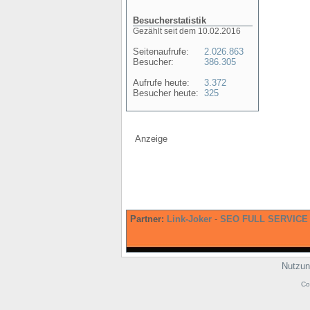
Besucherstatistik
Gezählt seit dem 10.02.2016
Seitenaufrufe:
2.026.863
Besucher:
386.305
Aufrufe heute:
3.372
Besucher heute:
325
Anzeige
Partner:
Link-Joker
-
SEO FULL SERVICE
Nutzun
Co