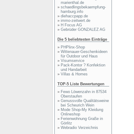
marienthal.de
»
schaedlingsbekaempfung-
hamburg.info
»
diehaccpapp.de
»
immo-zeitwert.de
»
H Focus AG
»
Gebrüder GONZALEZ AG
Die 5 beliebtesten Einträge
»
PHPlinx-Shop
»
Wittenauer-Geschenkideen
für Outdoor und Haus
»
Visumservice
»
Pack-Kontor ? Konfektion
und Handarbeit
»
Villas & Homes
TOP-5 Liste Bewertungen
»
Fewo Löwenzahn in 87534
Oberstaufen
»
Genussvolle Qualitätsweine
bei Scheurich Wein
»
Mode Shop-My Kleidung
Onlineshop
»
Ferienwohnung Graße in
Görlitz
»
Webradio Verzeichnis