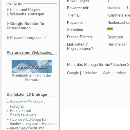
Bewertungen:
1
Bewertet mit:
1 v
Info,s und Regeln
Webseite eintragen
Thema:
Kommerziell
Keywords:
Niedersachse
Google Booster für
Unternehmen
Sprachen:
Diesen Eintrag:
Bewerten
Passwort vergessen?
Link defekt?
Hier melden
Regelverstoss?
Aus unserem Webkatalog
Nicht das Richtige für Sie? Suchen Si
Google
|
Linkdino
|
Web
|
Yahoo
Kreditaufnehmen in der
Schweiz
Die letzten 10 Einträge
»
Waldemar Scheske -
Fotograf
»
Hausverkauf
Energieausweis
»
Hypnose-CD-Shop für
hochwirkungsvolle Hypnose
»
anwalt-asylrecht.info