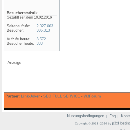
Besucherstatistik
Gezählt seit dem 10.02.2016
Seitenaufrufe:
2.027.063
Besucher:
386.313
Aufrufe heute:
3.572
Besucher heute:
333
Anzeige
Partner:
Link-Joker
-
SEO FULL SERVICE
-
W3Forum
Nutzungsbedingungen
Faq
Kont
|
|
p3xHostin
Copyright © 2013 -2026 by