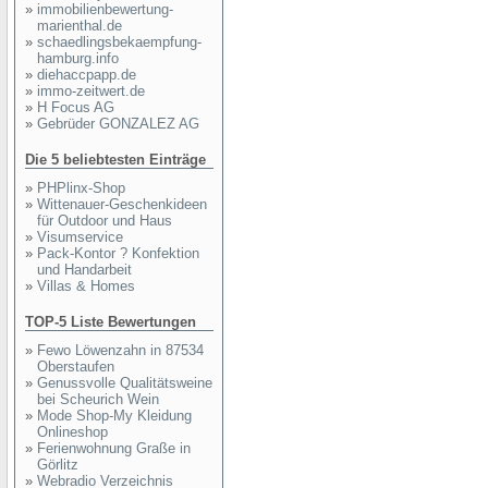
»
immobilienbewertung-
marienthal.de
»
schaedlingsbekaempfung-
hamburg.info
»
diehaccpapp.de
»
immo-zeitwert.de
»
H Focus AG
»
Gebrüder GONZALEZ AG
Die 5 beliebtesten Einträge
»
PHPlinx-Shop
»
Wittenauer-Geschenkideen
für Outdoor und Haus
»
Visumservice
»
Pack-Kontor ? Konfektion
und Handarbeit
»
Villas & Homes
TOP-5 Liste Bewertungen
»
Fewo Löwenzahn in 87534
Oberstaufen
»
Genussvolle Qualitätsweine
bei Scheurich Wein
»
Mode Shop-My Kleidung
Onlineshop
»
Ferienwohnung Graße in
Görlitz
»
Webradio Verzeichnis