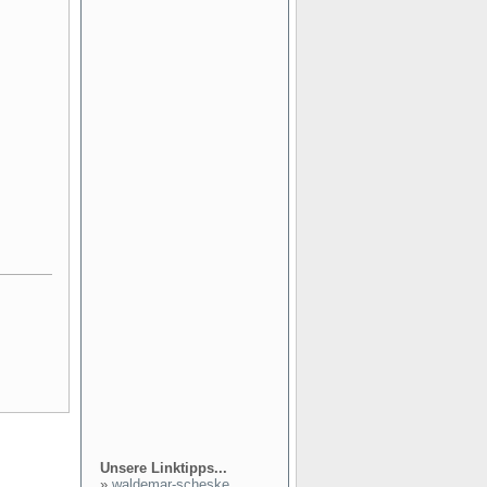
Unsere Linktipps...
»
waldemar-scheske...