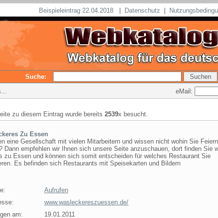
Beispieleintrag 22.04.2018
|
Datenschutz
|
Nutzungsbeding
Suche:
eMail:
...
seite zu diesem Eintrag wurde bereits
2539
x besucht.
ckeres Zu Essen
n eine Gesellschaft mit vielen Mitarbeitern und wissen nicht wohin Sie Feier
? Dann empfehlen wir Ihnen sich unsere Seite anzuschauen, dort finden Sie 
s zu Essen und können sich somit entscheiden für welches Restaurant Sie
ren. Es befinden sich Restaurants mit Speisekarten und Bildern
e:
Aufrufen
esse:
www.wasleckereszuessen.de/
agen am:
19.01.2011