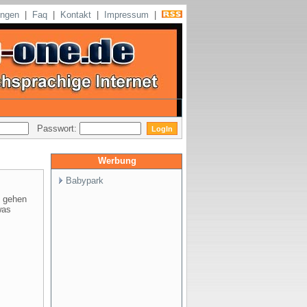
ungen
|
Faq
|
Kontakt
|
Impressum
|
Passwort:
Werbung
Babypark
n gehen
was