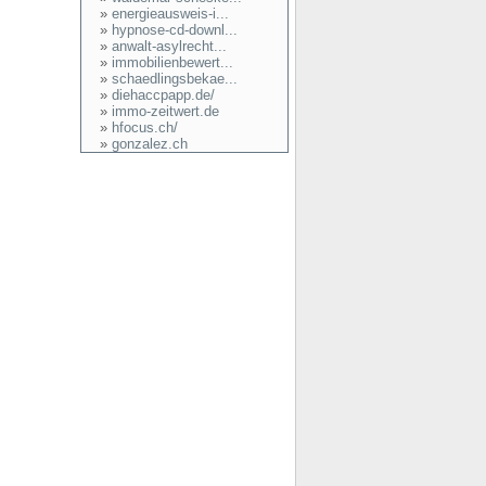
»
energieausweis-i...
»
hypnose-cd-downl...
»
anwalt-asylrecht...
»
immobilienbewert...
»
schaedlingsbekae...
»
diehaccpapp.de/
»
immo-zeitwert.de
»
hfocus.ch/
»
gonzalez.ch