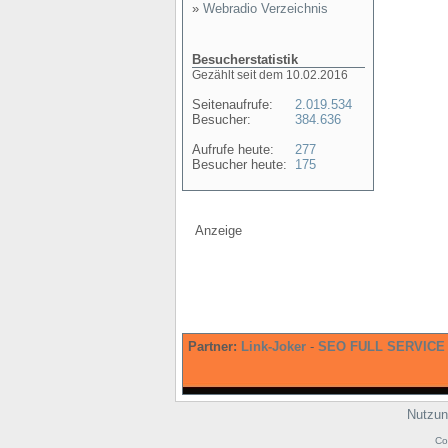
»
Webradio Verzeichnis
Besucherstatistik
Gezählt seit dem 10.02.2016
Seitenaufrufe:
2.019.534
Besucher:
384.636
Aufrufe heute:
277
Besucher heute:
175
Anzeige
Partner:
Link-Joker
-
SEO FULL SERVICE
Nutzun
Co