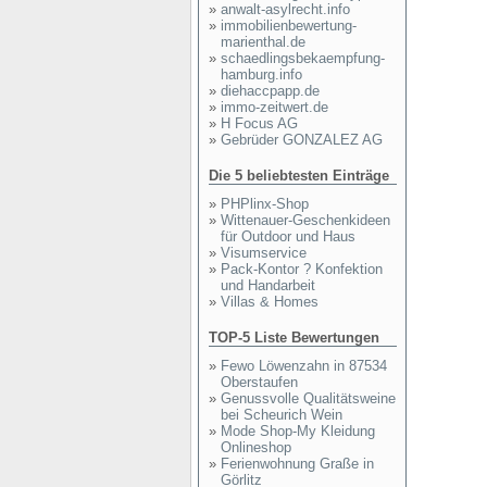
»
anwalt-asylrecht.info
»
immobilienbewertung-
marienthal.de
»
schaedlingsbekaempfung-
hamburg.info
»
diehaccpapp.de
»
immo-zeitwert.de
»
H Focus AG
»
Gebrüder GONZALEZ AG
Die 5 beliebtesten Einträge
»
PHPlinx-Shop
»
Wittenauer-Geschenkideen
für Outdoor und Haus
»
Visumservice
»
Pack-Kontor ? Konfektion
und Handarbeit
»
Villas & Homes
TOP-5 Liste Bewertungen
»
Fewo Löwenzahn in 87534
Oberstaufen
»
Genussvolle Qualitätsweine
bei Scheurich Wein
»
Mode Shop-My Kleidung
Onlineshop
»
Ferienwohnung Graße in
Görlitz