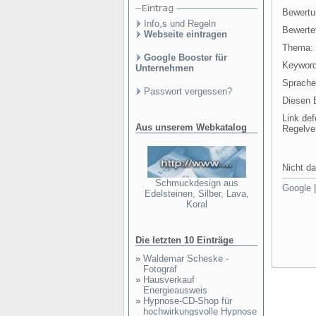
Bewertu
Info,s und Regeln
Bewertet
Webseite eintragen
Thema:
Google Booster für
Keyword
Unternehmen
Sprache
Passwort vergessen?
Diesen E
Link def
Aus unserem Webkatalog
Regelve
Nicht da
Schmuckdesign aus
Google
Edelsteinen, Silber, Lava,
Koral
Die letzten 10 Einträge
»
Waldemar Scheske -
Fotograf
»
Hausverkauf
Energieausweis
»
Hypnose-CD-Shop für
hochwirkungsvolle Hypnose