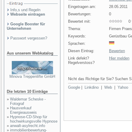
Eingetragen am:
28.05.2011
Info,s und Regeln
Bewertungen:
0
Webseite eintragen
Bewertet mit:
0 v
Google Booster für
Unternehmen
Thema:
Firmen Prae
Keywords:
Gerüstbau Ge
Passwort vergessen?
Sprachen:
Diesen Eintrag:
Bewerten
Aus unserem Webkatalog
Link defekt?
Hier melden
Regelverstoss?
Minova Treppenlifte GmbH
Nicht das Richtige für Sie? Suchen Si
Google
|
Linkdino
|
Web
|
Yahoo
Die letzten 10 Einträge
»
Waldemar Scheske -
Fotograf
»
Hausverkauf
Energieausweis
»
Hypnose-CD-Shop für
hochwirkungsvolle Hypnose
»
anwalt-asylrecht.info
»
immobilienbewertung-