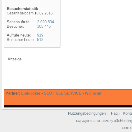
Besucherstatistik
Gezählt seit dem 10.02.2016
Seitenaufrufe:
2.020.834
Besucher:
385.446
Aufrufe heute:
919
Besucher heute:
513
Anzeige
Partner:
Link-Joker
-
SEO FULL SERVICE
-
W3Forum
Nutzungsbedingungen
Faq
Kont
|
|
p3xHostin
Copyright © 2013 -2026 by
Seite g