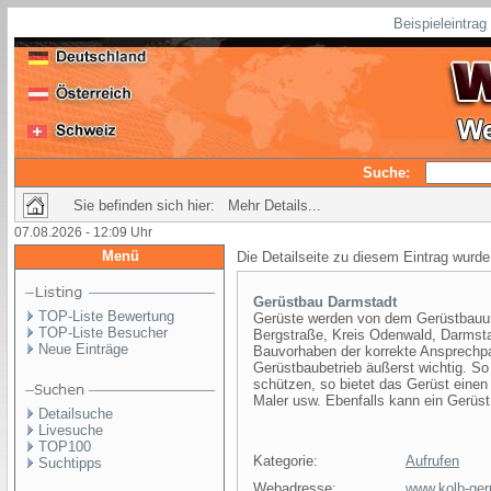
Beispieleintra
Suche:
Sie befinden sich hier: Mehr Details...
07.08.2026 - 12:09 Uhr
Menü
Die Detailseite zu diesem Eintrag wurde
Gerüstbau Darmstadt
TOP-Liste Bewertung
Gerüste werden von dem Gerüstbauun
TOP-Liste Besucher
Bergstraße, Kreis Odenwald, Darmsta
Neue Einträge
Bauvorhaben der korrekte Ansprechpar
Gerüstbaubetrieb äußerst wichtig. S
schützen, so bietet das Gerüst einen 
Maler usw. Ebenfalls kann ein Gerüst
Detailsuche
Livesuche
TOP100
Kategorie:
Aufrufen
Suchtipps
Webadresse:
www.kolb-ger