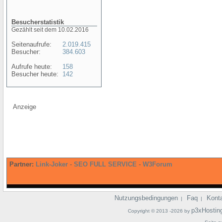
Besucherstatistik
Gezählt seit dem 10.02.2016
Seitenaufrufe:
2.019.415
Besucher:
384.603
Aufrufe heute:
158
Besucher heute:
142
Anzeige
Partner:
Link-Joker
-
SEO FULL SERVICE
-
W3Forum
Nutzungsbedingungen
Faq
Kont
|
|
p3xHostin
Copyright © 2013 -2026 by