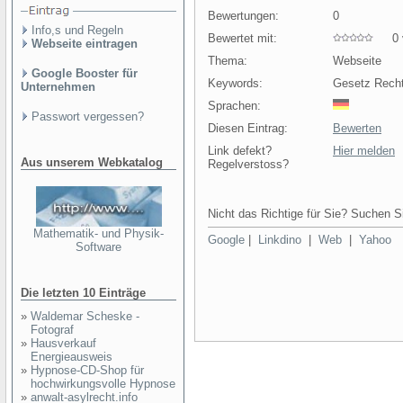
Bewertungen:
0
Info,s und Regeln
Bewertet mit:
0 v
Webseite eintragen
Thema:
Webseite
Google Booster für
Keywords:
Gesetz Rech
Unternehmen
Sprachen:
Passwort vergessen?
Diesen Eintrag:
Bewerten
Link defekt?
Hier melden
Aus unserem Webkatalog
Regelverstoss?
Nicht das Richtige für Sie? Suchen Si
Mathematik- und Physik-
Google
|
Linkdino
|
Web
|
Yahoo
Software
Die letzten 10 Einträge
»
Waldemar Scheske -
Fotograf
»
Hausverkauf
Energieausweis
»
Hypnose-CD-Shop für
hochwirkungsvolle Hypnose
»
anwalt-asylrecht.info