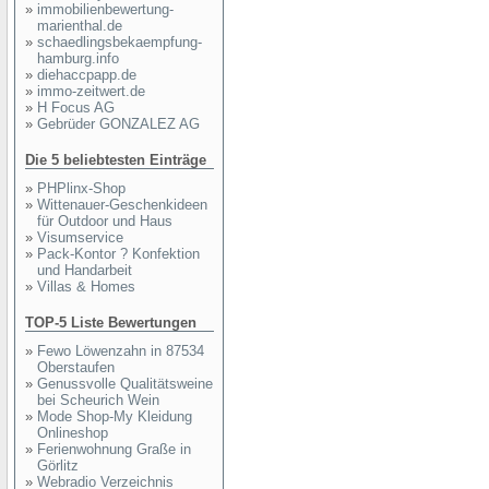
»
immobilienbewertung-
marienthal.de
»
schaedlingsbekaempfung-
hamburg.info
»
diehaccpapp.de
»
immo-zeitwert.de
»
H Focus AG
»
Gebrüder GONZALEZ AG
Die 5 beliebtesten Einträge
»
PHPlinx-Shop
»
Wittenauer-Geschenkideen
für Outdoor und Haus
»
Visumservice
»
Pack-Kontor ? Konfektion
und Handarbeit
»
Villas & Homes
TOP-5 Liste Bewertungen
»
Fewo Löwenzahn in 87534
Oberstaufen
»
Genussvolle Qualitätsweine
bei Scheurich Wein
»
Mode Shop-My Kleidung
Onlineshop
»
Ferienwohnung Graße in
Görlitz
»
Webradio Verzeichnis