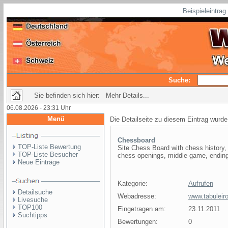
Beispieleintra
Suche:
Sie befinden sich hier: Mehr Details...
06.08.2026 - 23:31 Uhr
Menü
Die Detailseite zu diesem Eintrag wurde
Chessboard
TOP-Liste Bewertung
Site Chess Board with chess history, 
TOP-Liste Besucher
chess openings, middle game, endings
Neue Einträge
Kategorie:
Aufrufen
Detailsuche
Webadresse:
www.tabuleir
Livesuche
TOP100
Eingetragen am:
23.11.2011
Suchtipps
Bewertungen:
0