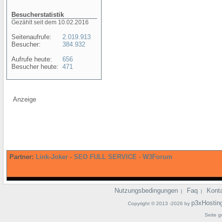
Besucherstatistik
Gezählt seit dem 10.02.2016
Seitenaufrufe:
2.019.913
Besucher:
384.932
Aufrufe heute:
656
Besucher heute:
471
Anzeige
Partner:
Link-Joker
-
SEO FULL SERVICE
-
W3Forum
Nutzungsbedingungen
Faq
Kont
|
|
p3xHostin
Copyright © 2013 -2026 by
Seite g