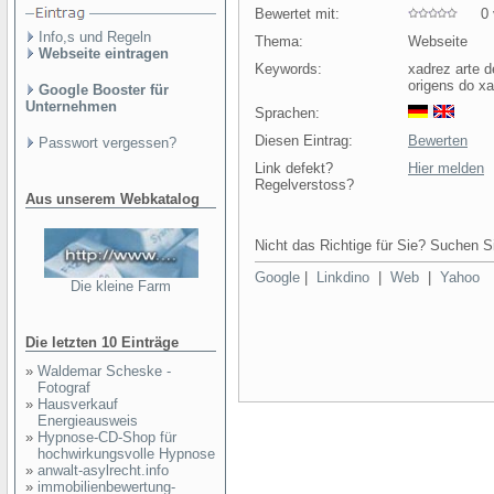
Bewertet mit:
0 v
Info,s und Regeln
Thema:
Webseite
Webseite eintragen
Keywords:
xadrez arte 
origens do xa
Google Booster für
Unternehmen
Sprachen:
Diesen Eintrag:
Bewerten
Passwort vergessen?
Link defekt?
Hier melden
Regelverstoss?
Aus unserem Webkatalog
Nicht das Richtige für Sie? Suchen Si
Google
|
Linkdino
|
Web
|
Yahoo
Die kleine Farm
Die letzten 10 Einträge
»
Waldemar Scheske -
Fotograf
»
Hausverkauf
Energieausweis
»
Hypnose-CD-Shop für
hochwirkungsvolle Hypnose
»
anwalt-asylrecht.info
»
immobilienbewertung-