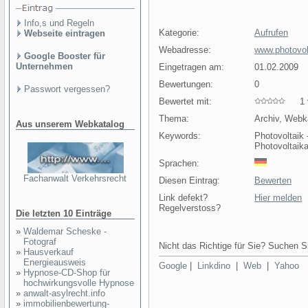
Info,s und Regeln
Kategorie:
Aufrufen
Webseite eintragen
Webadresse:
www.photovol
Google Booster für
Unternehmen
Eingetragen am:
01.02.2009
Bewertungen:
0
Passwort vergessen?
Bewertet mit:
1 v
Thema:
Archiv, Webk
Aus unserem Webkatalog
Keywords:
Photovoltaik 
Photovoltaika
Sprachen:
Fachanwalt Verkehrsrecht
Diesen Eintrag:
Bewerten
Link defekt?
Hier melden
Regelverstoss?
Die letzten 10 Einträge
»
Waldemar Scheske -
Fotograf
Nicht das Richtige für Sie? Suchen Si
»
Hausverkauf
Energieausweis
Google
|
Linkdino
|
Web
|
Yahoo
»
Hypnose-CD-Shop für
hochwirkungsvolle Hypnose
»
anwalt-asylrecht.info
»
immobilienbewertung-