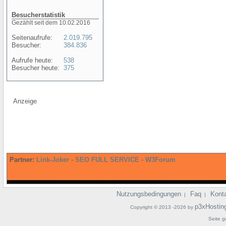
Besucherstatistik
Gezählt seit dem 10.02.2016
Seitenaufrufe:
2.019.795
Besucher:
384.836
Aufrufe heute:
538
Besucher heute:
375
Anzeige
Partner:
Link-Joker
-
SEO FULL SERVICE
-
W3Forum
Nutzungsbedingungen
Faq
Kont
|
|
p3xHostin
Copyright © 2013 -2026 by
Seite g