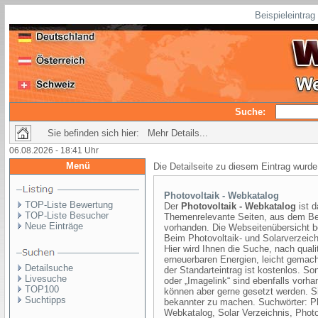
Beispieleintra
Suche:
Sie befinden sich hier: Mehr Details...
06.08.2026 - 18:41 Uhr
Menü
Die Detailseite zu diesem Eintrag wurde
Photovoltaik - Webkatalog
TOP-Liste Bewertung
Der
Photovoltaik - Webkatalog
ist d
TOP-Liste Besucher
Themenrelevante Seiten, aus dem Ber
Neue Einträge
vorhanden. Die Webseitenübersicht b
Beim Photovoltaik- und Solarverzeichn
Hier wird Ihnen die Suche, nach qual
erneuerbaren Energien, leicht gemach
Detailsuche
der Standarteintrag ist kostenlos. So
Livesuche
oder „Imagelink“ sind ebenfalls vorha
TOP100
können aber gerne gesetzt werden. Si
Suchtipps
bekannter zu machen. Suchwörter: Ph
Webkatalog, Solar Verzeichnis, Photo